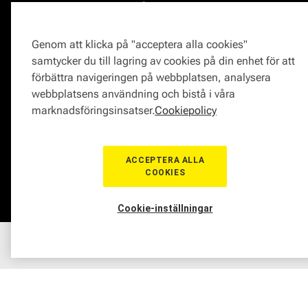
Reklamationer och klagomål
Bli en Mekonomenverkstad
Frågor om produkter?
Logga in som verkstad
Frågor om verkstäder?
Prisgaranti
Genom att klicka på "acceptera alla cookies"
Vägassistans
samtycker du till lagring av cookies på din enhet för att
ProMeister
förbättra navigeringen på webbplatsen, analysera
Onlinemagasin
webbplatsens användning och bistå i våra
0771-72 00 00
marknadsföringsinsatser.
Cookiepolicy
ACCEPTERA ALLA
COOKIES
© Mekonomen Sverige 2026
Om Cookies
Cookie-inställningar
Hem
Sortiment
Boka tid
Verkstad
Medlem