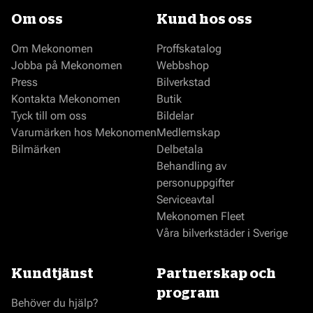
Om oss
Kund hos oss
Om Mekonomen
Proffskatalog
Jobba på Mekonomen
Webbshop
Press
Bilverkstad
Kontakta Mekonomen
Butik
Tyck till om oss
Bildelar
Varumärken hos Mekonomen
Medlemskap
Bilmärken
Delbetala
Behandling av
personuppgifter
Serviceavtal
Mekonomen Fleet
Våra bilverkstäder i Sverige
Kundtjänst
Partnerskap och
program
Behöver du hjälp?