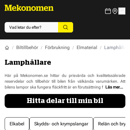
Biltillbehör
Förbrukning
Elmaterial
Lamphållare
Lamphållare
Här på Mekonomen.se hittar du prisvärda och kvalitetssäkrade
reservdelar och tillbehör till bilen från välkända varumärken. Att
bilens lampor ska fungera fläckfritt är en förutsättning för att du ska
Läs mer...
kunna färdas säkert i trafiken och ibland kan det vara att du får
problem med en lamphållare och inte själva lampan. Då är det lätt
Hitta delar till min bil
att bara byta ut lamphållaren och så funkar allt igen. Du hittar ett
stort utbud av lamphållare här hos oss på Mekonomen och med
våra snabba leveranser kan du ha dina nya produkter hemma på
bara några dagar.
Elkabel
Skydds- och krympslangar
Relän och bryta