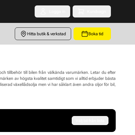
Logga in
Kundvagn
Toggle minicart
Hitta butik & verkstad
Boka tid
 tillbehör till bilen från välkända varumärken. Letar du efter
märken av högsta kvalitet samtidigt som vi alltid erbjuder bästa
erad växellådsolja men vi har såklart även andra oljor för bil,
Välj bil från lista