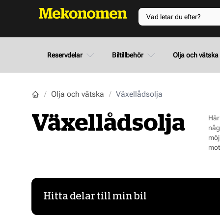
Reservdelar
Biltillbehör
Olja och vätska
Olja och vätska
Växellådsolja
Växellådsolja
Här
någ
möj
moto
Hitta delar till min bil