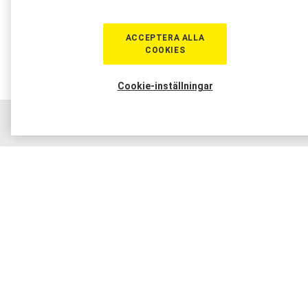
ACCEPTERA ALLA
COOKIES
Cookie-inställningar
Hem
Sortiment
Boka tid
Verkstad
Medlem