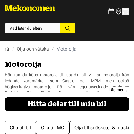
Olja och vätska
Motorolja
Motorolja
Här kan du köpa motorolja till just din bil. Vi har motorolja från
ledande varumärken som Castrol och MPM, men också
högkvalitativa motoroljor från vårt egenutvecklade sortiment
Läs mer...
ProMeister. För att försäkra dig om att du väljer rätt olja så bör du
ange ditt registreringsnummer högst upp på sidan. Lär dig mer om
Hitta delar till min bil
motorolja - kolla in våra guider här:
Djupdykning i motorolja
och här:
Så väljer du rätt motorolja
Olja till bil
Olja till MC
Olja till snöskoter & maskine