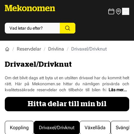
Reservdelar
Drivlina
Drivaxel/Drivknut
Drivaxel/Drivknut
Om det blivit dags att byta ut en utsliten drivaxel har du kommit helt
rätt. Här på Mekonomen.se hittar du nämligen prisvärda och
kvalitetssäkrade reservdelar och tillbehör till bilen från välkända
Läs mer...
varumärken. Förutom helt kompletta drivaxlar har vi såklart även
mindre komponenter som muttrar och tätningsringar som också
Hitta delar till min bil
kan behövas om du ska göra en ordentlig service av drivaxeln. Med
vårt smarta reg-sök kan du dessutom knappa in ditt
registreringsnummer och direkt få framsorterat endast de drivaxlar
och övriga produkter som passar till din bil. Så blir det ännu enklare
Koppling
Drivaxel/Drivknut
Växellåda
Svänghj
att hitta rätt.