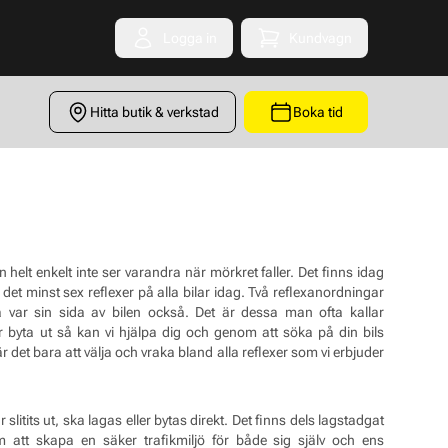
Logga in
Kundvagn
Toggle minicart
Hitta butik & verkstad
Boka tid
n helt enkelt inte ser varandra när mörkret faller. Det finns idag
s det minst sex reflexer på alla bilar idag. Två reflexanordningar
på var sin sida av bilen också. Det är dessa man ofta kallar
r byta ut så kan vi hjälpa dig och genom att söka på din bils
r det bara att välja och vraka bland alla reflexer som vi erbjuder
slitits ut, ska lagas eller bytas direkt. Det finns dels lagstadgat
 att skapa en säker trafikmiljö för både sig själv och ens