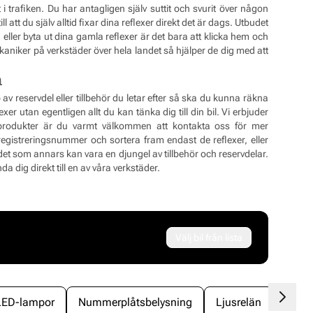
i trafiken. Du har antagligen själv suttit och svurit över någon
ll att du själv alltid fixar dina reflexer direkt det är dags. Utbudet
eller byta ut dina gamla reflexer är det bara att klicka hem och
aniker på verkstäder över hela landet så hjälper de dig med att
n
 av reservdel eller tillbehör du letar efter så ska du kunna räkna
er utan egentligen allt du kan tänka dig till din bil. Vi erbjuder
a produkter är du varmt välkommen att kontakta oss för mer
egistreringsnummer och sortera fram endast de reflexer, eller
t i det som annars kan vara en djungel av tillbehör och reservdelar.
a dig direkt till en av våra verkstäder.
Välj bil från lista
LED-lampor
Nummerplåtsbelysning
Ljusrelän
Refle