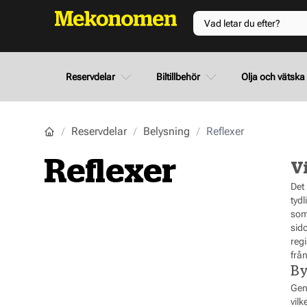
Reservdelar
Biltillbehör
Olja och vätska
Reservdelar
Belysning
Reflexer
Reflexer
Vi
Det 
tydl
som
sid
regi
från
By
Gene
vil