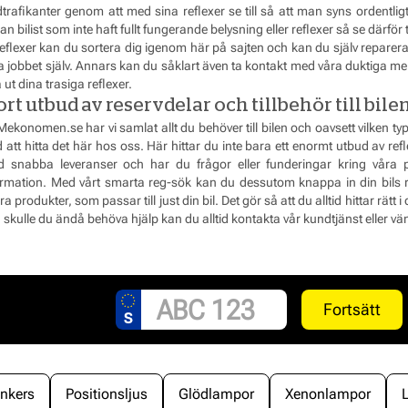
trafikanter genom att med sina reflexer se till så att man syns ordentligt 
n bilist som inte haft fullt fungerande belysning eller reflexer så se därför ti
reflexer kan du sortera dig igenom här på sajten och kan du själv reparera 
a jobbet själv. Annars kan du såklart även ta kontakt med våra duktiga mek
 ut dina trasiga reflexer.
ort utbud av reservdelar och tillbehör till bile
ekonomen.se har vi samlat allt du behöver till bilen och oavsett vilken typ
att hitta det här hos oss. Här hittar du inte bara ett enormt utbud av reflex
tid snabba leveranser och har du frågor eller funderingar kring vår
ormation. Med vårt smarta reg-sök kan du dessutom knappa in din bils r
a produkter, som passar till just din bil. Det gör så att du alltid hittar rät
skulle du ändå behöva hjälp kan du alltid kontakta vår kundtjänst eller vänd
Fortsätt
inkers
Positionsljus
Glödlampor
Xenonlampor