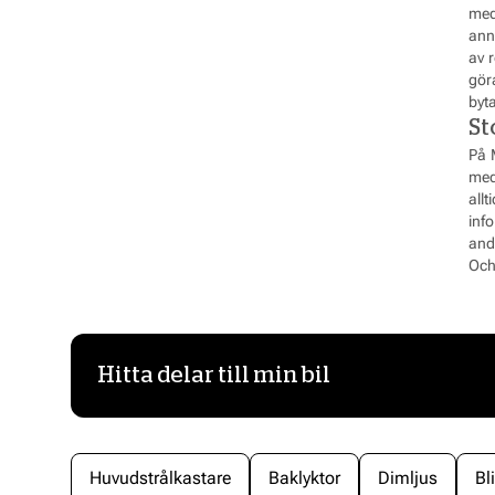
med
anna
av 
gör
byta
St
På M
med 
all
inf
andr
Och 
Hitta delar till min bil
Huvudstrålkastare
Baklyktor
Dimljus
Bl