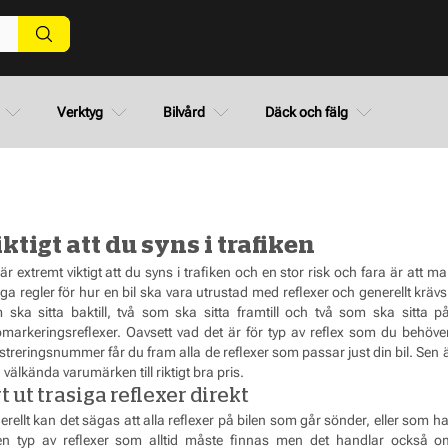
Verktyg
Bilvård
Däck och fälg
ktigt att du syns i trafiken
är extremt viktigt att du syns i trafiken och en stor risk och fara är att ma
iga regler för hur en bil ska vara utrustad med reflexer och generellt kräv
 ska sitta baktill, två som ska sitta framtill och två som ska sitta 
omarkeringsreflexer. Oavsett vad det är för typ av reflex som du behöve
streringsnummer får du fram alla de reflexer som passar just din bil. Sen ä
 välkända varumärken till riktigt bra pris.
t ut trasiga reflexer direkt
rellt kan det sägas att alla reflexer på bilen som går sönder, eller som har 
ken typ av reflexer som alltid måste finnas men det handlar också om