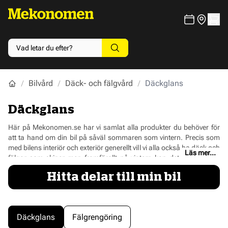
Bilvård
Däck- och fälgvård
Däckglans
Däckglans
Här på Mekonomen.se har vi samlat alla produkter du behöver för
att ta hand om din bil på såväl sommaren som vintern. Precis som
med bilens interiör och exteriör generellt vill vi alla också ha
däck och
Läs mer...
fälgar
som skiner men framförallt på vintern kan det där vara ett
rejält bekymmer i Sverige. Men använder man sig av däckglans för
Hitta delar till min bil
att hålla däcken fräscha kan det göra så att du slipper grådassiga
däck och istället håller dem skinande fina även när väder och fin
stretar mot dig.
Däckglans
Fälgrengöring