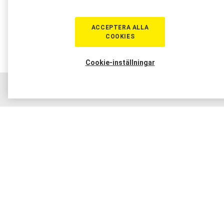
ACCEPTERA ALLA
COOKIES
Cookie-inställningar
Hem
Sortiment
Boka tid
Verkstad
Medlem