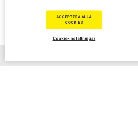
ACCEPTERA ALLA
COOKIES
Cookie-inställningar
Hem
Sortiment
Boka tid
Verkstad
Medlem