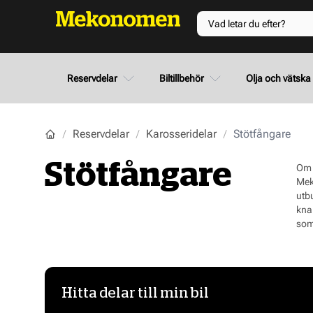
Reservdelar
Biltillbehör
Olja och vätska
Reservdelar
Karosseridelar
Stötfångare
Stötfångare
Om 
Mek
utb
kna
som 
Hitta delar till min bil