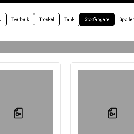
k
Tvärbalk
Tröskel
Tank
Stötfångare
Spoiler
Loading...
Loading...