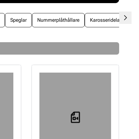
Speglar
Nummerplåthållare
Karosseridelar Fram
Loading...