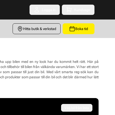
Logga in
Kundvagn
Toggle minicart
Hitta butik & verkstad
Boka tid
scha upp bilen med en ny look har du kommit helt rätt. Här på
 tillbehör till bilen från välkända varumärken. Vi har ett stort
tiv som passar till just din bil. Med vårt smarta reg-sök kan du
h produkter som passar till din bil och det blir därmed hur lätt
Välj bil från lista