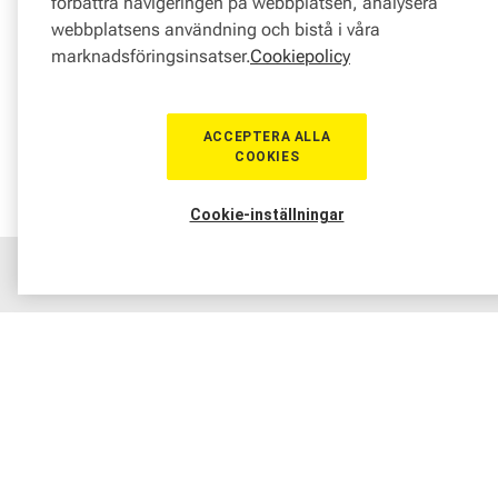
förbättra navigeringen på webbplatsen, analysera
webbplatsens användning och bistå i våra
marknadsföringsinsatser.
Cookiepolicy
ACCEPTERA ALLA
COOKIES
Cookie-inställningar
Hem
Sortiment
Boka tid
Verkstad
Medlem