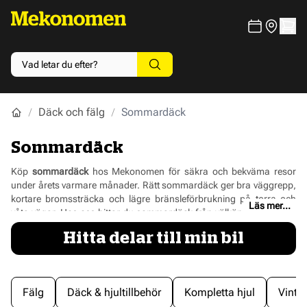
Däck och fälg
Sommardäck
Sommardäck
Köp
sommardäck
hos Mekonomen för säkra och bekväma resor
under årets varmare månader. Rätt sommardäck ger bra väggrepp,
kortare bromssträcka och lägre bränsleförbrukning på torra och
Läs mer...
våta vägar. Hos oss hittar du sommardäck från välkända tillverkare
för personbilar och SUV:ar. Ange registreringsnummer eller
Hitta delar till min bil
däckdimension för att hitta sommardäck som passar just din bil. Du
kan även få däcken levererade direkt till en av våra verkstäder där vi
hjälper dig med montering, balansering och däckskifte.
Fälg
Däck & hjultillbehör
Kompletta hjul
Vinte