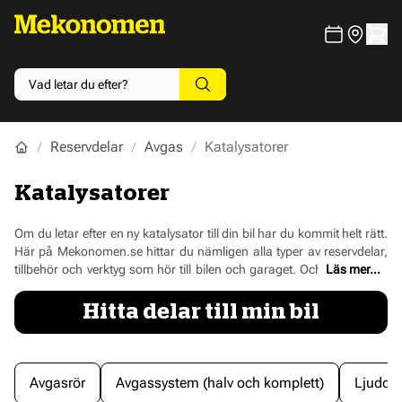
Reservdelar
Avgas
Katalysatorer
Katalysatorer
Om du letar efter en ny katalysator till din bil har du kommit helt rätt.
Här på Mekonomen.se hittar du nämligen alla typer av reservdelar,
tillbehör och verktyg som hör till bilen och garaget. Och det betyder
Läs mer...
såklart också ett stort utbud av katalysatorer. Med vår smarta
filtreringsfunktion kan du dessutom fylla i ditt registreringsnummer
Hitta delar till min bil
och därefter få sorterat så att endast de katalysatorer som passar till
just din bil visas upp.
Avgasrör
Avgassystem (halv och komplett)
Ljuddä