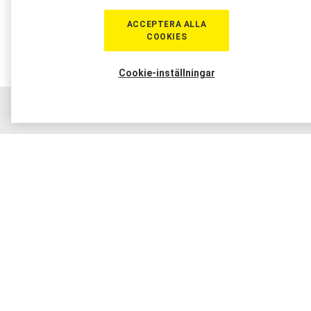
ACCEPTERA ALLA
COOKIES
Cookie-inställningar
Hem
Sortiment
Boka tid
Verkstad
Medlem
Vad gör en katalysator?