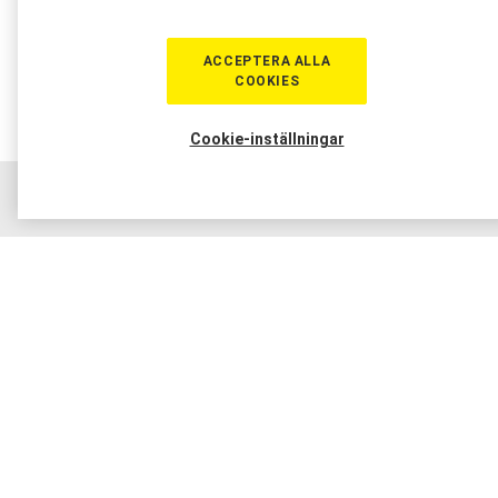
ACCEPTERA ALLA
COOKIES
Cookie-inställningar
Hem
Sortiment
Boka tid
Verkstad
Medlem