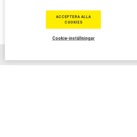
ACCEPTERA ALLA
COOKIES
Cookie-inställningar
Hem
Sortiment
Boka tid
Verkstad
Medlem