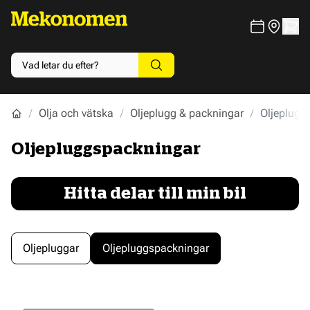
Olja och vätska
Oljeplugg & packningar
Oljeplugg
Oljepluggspackningar
Hitta delar till min bil
Oljepluggar
Oljepluggspackningar