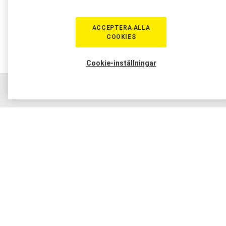
ACCEPTERA ALLA
COOKIES
Cookie-inställningar
Hem
Sortiment
Boka tid
Verkstad
Medlem