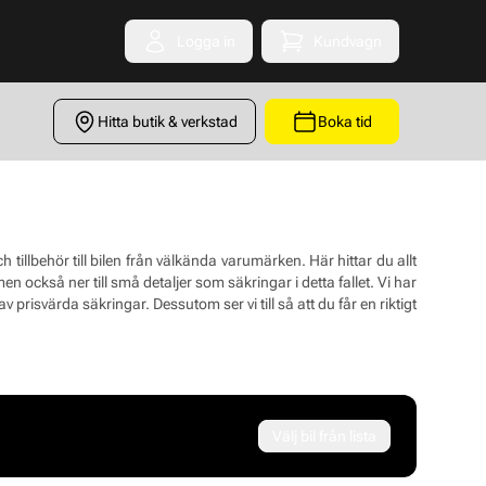
Logga in
Kundvagn
Toggle minicart
Hitta butik & verkstad
Boka tid
illbehör till bilen från välkända varumärken. Här hittar du allt
också ner till små detaljer som säkringar i detta fallet. Vi har
 av prisvärda säkringar. Dessutom ser vi till så att du får en riktigt
Välj bil från lista