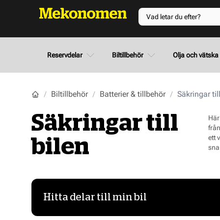
Reservdelar
Biltillbehör
Olja och vätska
Biltillbehör
Batterier & tillbehör
Säkringar til
Säkringar till
Här
frå
ett 
bilen
sna
Hitta delar till min bil