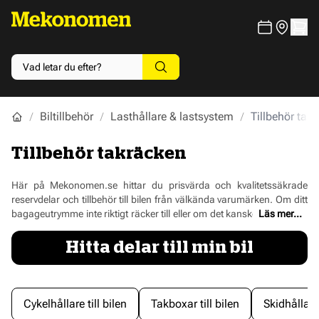
Biltillbehör
Lasthållare & lastsystem
Tillbehör tak
Tillbehör takräcken
Här på Mekonomen.se hittar du prisvärda och kvalitetssäkrade
reservdelar och tillbehör till bilen från välkända varumärken. Om ditt
bagageutrymme inte riktigt räcker till eller om det kanske är dags att
Läs mer...
packa för en bilsemester kan en smart lösning vara att sätta
lasthållare på taket. Med lasthållare får du chansen att packa med
Hitta delar till min bil
dig extra mycket bagage och framförallt när det gäller mer otympliga
saker kan detta vara en klockren lösning. Här har vi samlat alla
tillbehör som kan behövas för att dina lasthållare ska fungera
optimalt.
Cykelhållare till bilen
Takboxar till bilen
Skidhållare