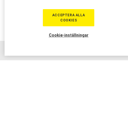
ACCEPTERA ALLA
COOKIES
Cookie-inställningar
Hem
Sortiment
Boka tid
Verkstad
Medlem