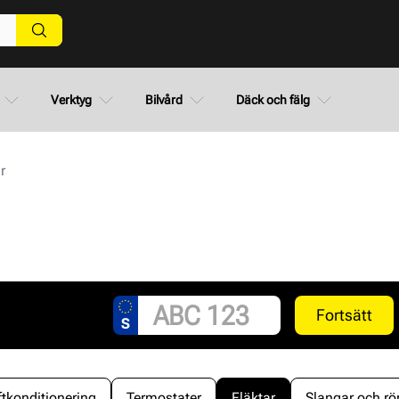
Verktyg
Bilvård
Däck och fälg
r
Fortsätt
ftkonditionering
Termostater
Fläktar
Slangar och rö