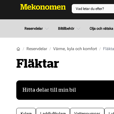
Reservdelar
Biltillbehör
Olja och vätska
Reservdelar
Värme, kyla och komfort
Fläkta
Fläktar
Hitta delar till min bil
Kylare
Laddluftkylare
Vattenpumpar
Lu