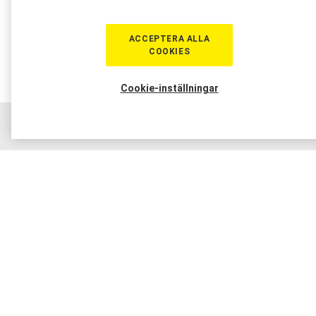
ACCEPTERA ALLA
COOKIES
Cookie-inställningar
Hem
Sortiment
Boka tid
Verkstad
Medlem