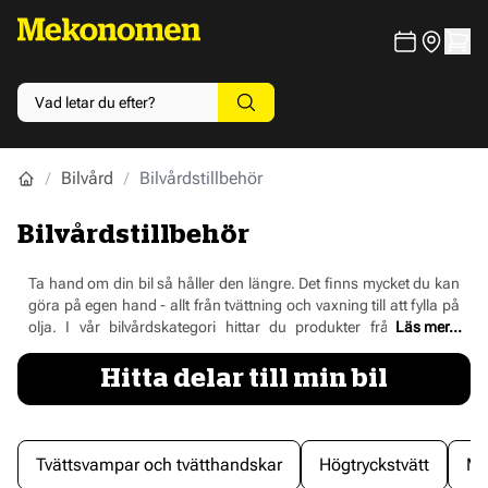
Bilvård
Bilvårdstillbehör
Bilvårdstillbehör
Ta hand om din bil så håller den längre. Det finns mycket du kan
göra på egen hand - allt från tvättning och vaxning till att fylla på
olja. I vår bilvårdskategori hittar du produkter från ledande
Läs mer...
varumärken som
Turtle
,
Sonax
och
Meguiars
. Tänk på att när du
beställer bilvårdsprodukter och kemikalier
Hitta delar till min bil
från
mekonomen.se
så måste vissa av dessa hämtas ut i någon
av våra butiker. Av säkerhetsskäl kan du alltså inte få dem direkt
hem i brevlådan.
Tvättsvampar och tvätthandskar
Högtryckstvätt
Mi