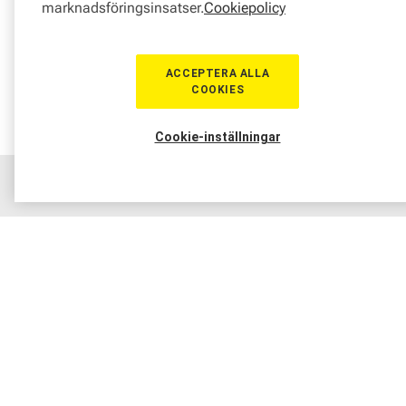
marknadsföringsinsatser.
Cookiepolicy
ACCEPTERA ALLA
COOKIES
Cookie-inställningar
Hem
Sortiment
Boka tid
Verkstad
Medlem