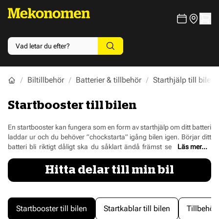
Biltillbehör
Batterier & tillbehör
Starthjälp till bilen
Startbooster till bilen
En startbooster kan fungera som en form av starthjälp om ditt
batteri
laddar ur och du behöver ”chockstarta” igång bilen igen. Börjar ditt
batteri bli riktigt dåligt ska du såklart ändå främst se till att få det
Läs mer...
utbytt. Men med en startbooster har du en bra räddningsplanka om
problemet skulle uppstå på en plats där man kanske inte gärna
Hitta delar till min bil
fastnar. Behöver du en ny startbooster kan du såklart köpa den hos
oss på Mekonomen. Vi har startboosters från ledande varumärken
till riktigt bra priser.
Startbooster till bilen
Startkablar till bilen
Tillbehör 