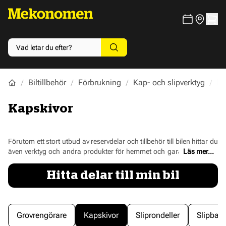
Biltillbehör
Förbrukning
Kap- och slipverktyg
Ka
Kapskivor
Förutom ett stort utbud av reservdelar och tillbehör till bilen hittar du
även verktyg och andra produkter för hemmet och garaget här hos
Läs mer...
oss på Mekonomen.se. Vi älskar själva att meka med bilen och fixa i
garaget och vi vet att bra verktyg underlättar jobbet rejält. Här hittar
Hitta delar till min bil
du ett stort och välsorterat sortiment av kapskivor, putsskivor och
lammullshättor i olika storlekar och dimensioner. Spana in hela
utbudet av kapskivor från kvalitetsmärken som exempelvis Mirka
och lägg din beställning redan idag. Självklart levererar vi med snabb
Grovrengörare
Kapskivor
Sliprondeller
Slipban
leverans.