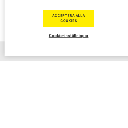
ACCEPTERA ALLA
COOKIES
Cookie-inställningar
Hem
Sortiment
Boka tid
Verkstad
Medlem