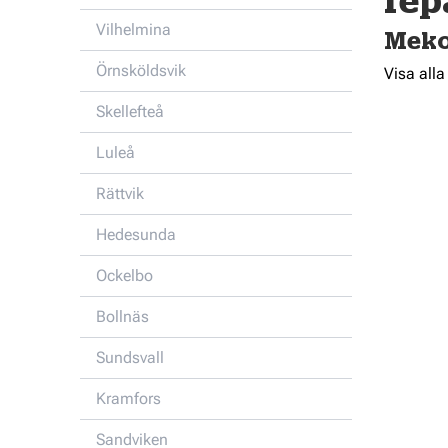
rep
Vilhelmina
Meko
Örnsköldsvik
Visa alla
Skellefteå
Luleå
Rättvik
Hedesunda
Ockelbo
Bollnäs
Sundsvall
Kramfors
Sandviken