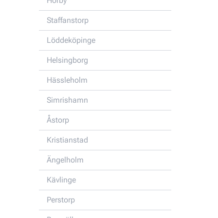
Hörby
Staffanstorp
Löddeköpinge
Helsingborg
Hässleholm
Simrishamn
Åstorp
Kristianstad
Ängelholm
Kävlinge
Perstorp