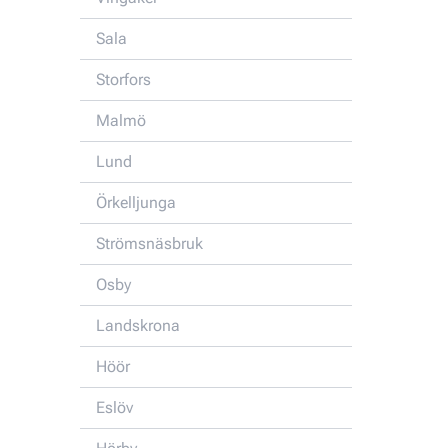
Sala
Storfors
Malmö
Lund
Örkelljunga
Strömsnäsbruk
Osby
Landskrona
Höör
Eslöv