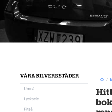
VÅRA BILVERKSTÄDER
B
Umeå
Hit
Lycksele
bok
Piteå