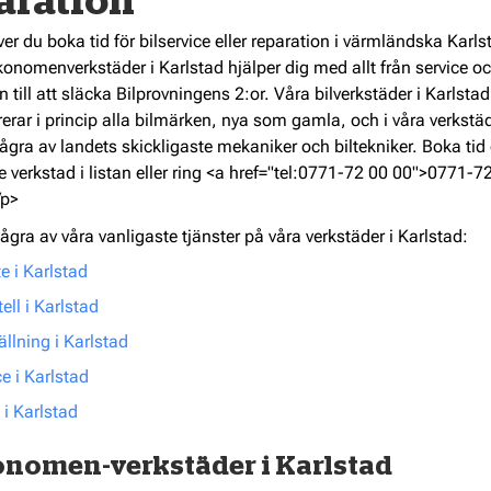
aration
r du boka tid för bilservice eller reparation i värmländska Karls
onomenverkstäder i Karlstad hjälper dig med allt från service o
n till att släcka Bilprovningens 2:or. Våra bilverkstäder i Karlstad
erar i princip alla bilmärken, nya som gamla, och i våra verkstä
ågra av landets skickligaste mekaniker och biltekniker. Boka tid 
e verkstad i listan eller ring <a href="tel:0771-72 00 00">0771-7
/p>
ågra av våra vanligaste tjänster på våra verkstäder i Karlstad:
e i Karlstad
ll i Karlstad
ällning i Karlstad
ce i Karlstad
 i Karlstad
nomen-verkstäder i Karlstad