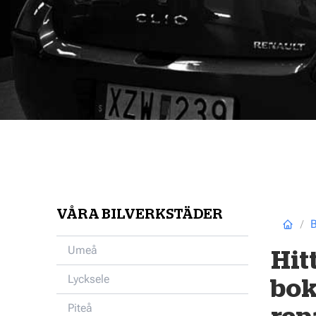
VÅRA BILVERKSTÄDER
B
Umeå
Hit
Lycksele
bok
Piteå