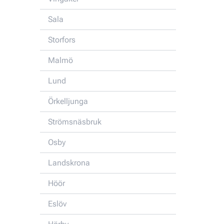
Sala
Storfors
Malmö
Lund
Örkelljunga
Strömsnäsbruk
Osby
Landskrona
Höör
Eslöv