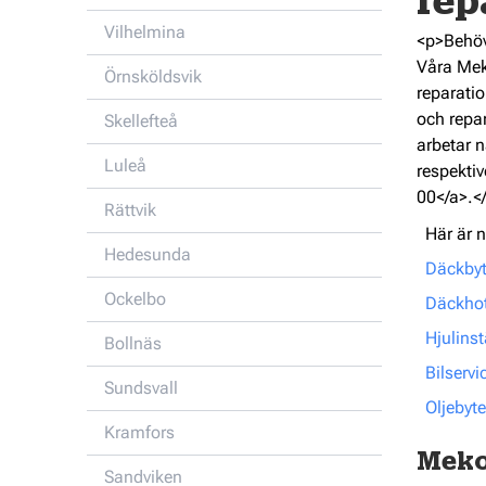
rep
Vilhelmina
<p>Behöve
Våra Mek
Örnsköldsvik
reparatio
och repar
Skellefteå
arbetar n
Luleå
respektiv
00</a>.<
Rättvik
Här är n
Hedesunda
Däckbyt
Ockelbo
Däckhote
Hjulinst
Bollnäs
Bilservi
Sundsvall
Oljebyte
Kramfors
Meko
Sandviken