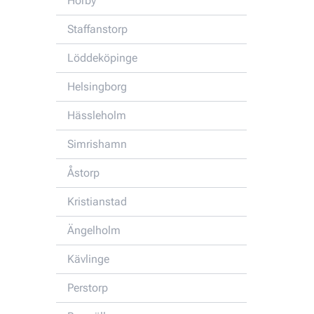
Hörby
Staffanstorp
Löddeköpinge
Helsingborg
Hässleholm
Simrishamn
Åstorp
Kristianstad
Ängelholm
Kävlinge
Perstorp