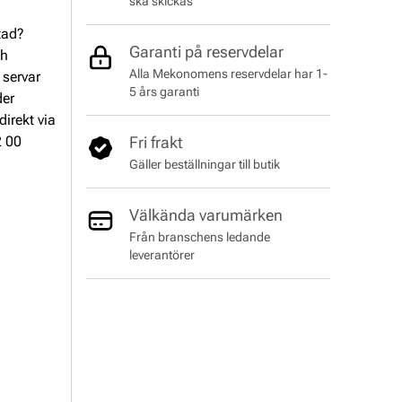
ska skickas
tad?
Garanti på reservdelar
ch
Alla Mekonomens reservdelar har 1-
 servar
5 års garanti
der
direkt via
2 00
Fri frakt
Gäller beställningar till butik
Välkända varumärken
Från branschens ledande
leverantörer