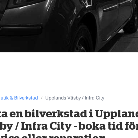
utik & Bilverkstad
Upplands Väsby / Infra City
ta en bilverkstad i Upplan
y / Infra City - boka tid fö