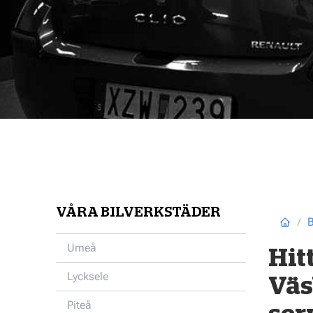
VÅRA BILVERKSTÄDER
B
Umeå
Hit
Lycksele
Väsb
Piteå