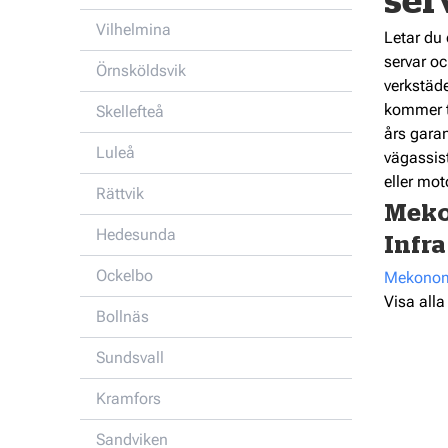
ser
Vilhelmina
Letar du
servar oc
Örnsköldsvik
verkstäde
kommer ti
Skellefteå
års garan
Luleå
vägassist
eller mot
Rättvik
Meko
Hedesunda
Infra
Ockelbo
Mekonome
Visa alla
Bollnäs
Sundsvall
Kramfors
Sandviken