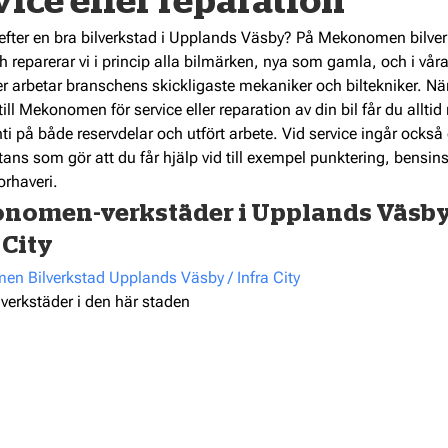
vice eller reparation
 efter en bra bilverkstad i Upplands Väsby? På Mekonomen bilve
h reparerar vi i princip alla bilmärken, nya som gamla, och i vår
r arbetar branschens skickligaste mekaniker och biltekniker. Nä
ll Mekonomen för service eller reparation av din bil får du alltid
ti på både reservdelar och utfört arbete. Vid service ingår också 
ans som gör att du får hjälp vid till exempel punktering, bensin
orhaveri.
nomen-verkstäder i Upplands Väsby
 City
n Bilverkstad Upplands Väsby / Infra City
 verkstäder i den här staden