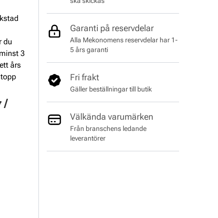
ska skickas
rkstad
Garanti på reservdelar
a
Alla Mekonomens reservdelar har 1-
r du
5 års garanti
 minst 3
ett års
stopp
Fri frakt
Gäller beställningar till butik
 /
Välkända varumärken
Från branschens ledande
leverantörer