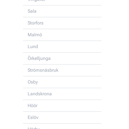
Sala
Storfors
Malmö
Lund
Örkelljunga
Strömsnäsbruk
Osby
Landskrona
Höör
Eslöv