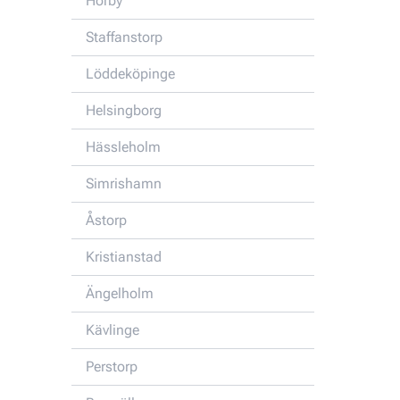
Hörby
Staffanstorp
Löddeköpinge
Helsingborg
Hässleholm
Simrishamn
Åstorp
Kristianstad
Ängelholm
Kävlinge
Perstorp