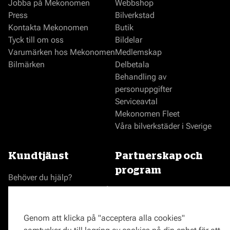
Jobba på Mekonomen
Webbshop
Press
Bilverkstad
Kontakta Mekonomen
Butik
Tyck till om oss
Bildelar
Varumärken hos Mekonomen
Medlemskap
Bilmärken
Delbetala
Behandling av
personuppgifter
Serviceavtal
Mekonomen Fleet
Våra bilverkstäder i Sverige
Kundtjänst
Partnerskap och
program
Behöver du hjälp?
Reklamationer och klagomål
Bli en Mekonomenverkstad
Frågor om produkter?
Logga in som verkstad
Frågor om verkstäder?
Prisgaranti
Genom att klicka på "acceptera alla cookies"
Vägassistans