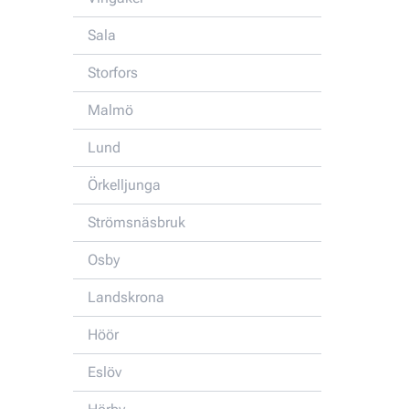
Sala
Storfors
Malmö
Lund
Örkelljunga
Strömsnäsbruk
Osby
Landskrona
Höör
Eslöv