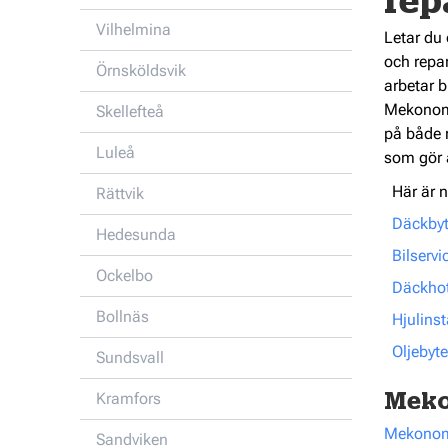
rep
Vilhelmina
Letar du 
och repar
Örnsköldsvik
arbetar b
Mekonomen
Skellefteå
på både r
Luleå
som gör a
Här är n
Rättvik
Däckbyt
Hedesunda
Bilservi
Ockelbo
Däckhote
Bollnäs
Hjulinst
Oljebyte
Sundsvall
Kramfors
Meko
Mekonome
Sandviken