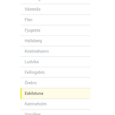
Västerås
Flen
Fjugesta
Hallsberg
Kristinehamn
Ludvika
Fellingsbro
Örebro
Eskilstuna
Katrineholm
Vingåker