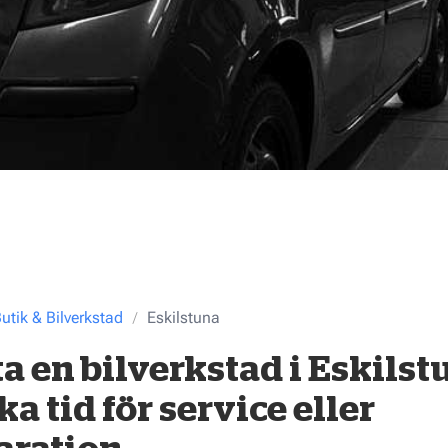
utik & Bilverkstad
Eskilstuna
ta en bilverkstad i Eskilst
ka tid för service eller