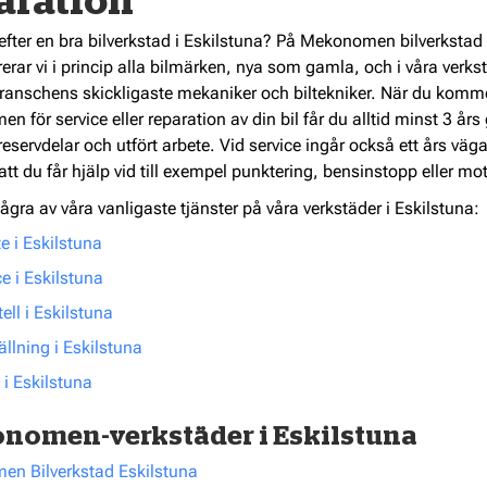
aration
efter en bra bilverkstad i Eskilstuna? På Mekonomen bilverkstad 
erar vi i princip alla bilmärken, nya som gamla, och i våra verks
ranschens skickligaste mekaniker och biltekniker. När du kommer
 för service eller reparation av din bil får du alltid minst 3 års
eservdelar och utfört arbete. Vid service ingår också ett års väg
tt du får hjälp vid till exempel punktering, bensinstopp eller mo
ågra av våra vanligaste tjänster på våra verkstäder i Eskilstuna:
e i Eskilstuna
ce i Eskilstuna
ll i Eskilstuna
ällning i Eskilstuna
 i Eskilstuna
nomen-verkstäder i Eskilstuna
n Bilverkstad Eskilstuna