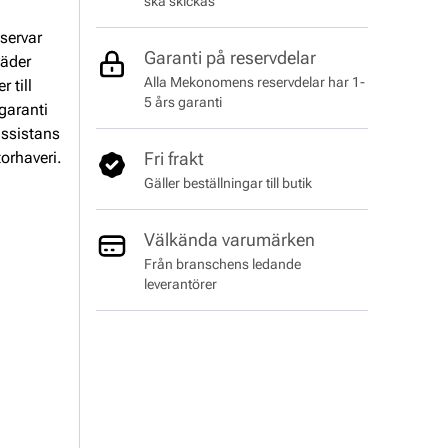
ska skickas
servar
Garanti på reservdelar
täder
Alla Mekonomens reservdelar har 1-
 till
5 års garanti
 garanti
assistans
torhaveri.
Fri frakt
Gäller beställningar till butik
Välkända varumärken
Från branschens ledande
leverantörer