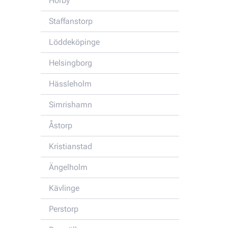
Hörby
Staffanstorp
Löddeköpinge
Helsingborg
Hässleholm
Simrishamn
Åstorp
Kristianstad
Ängelholm
Kävlinge
Perstorp