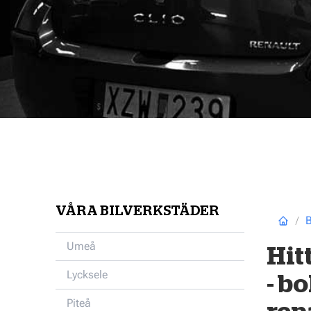
VÅRA BILVERKSTÄDER
B
Umeå
Hit
Lycksele
- bo
Piteå