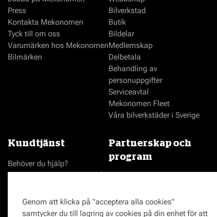
Press
Bilverkstad
Kontakta Mekonomen
Butik
Tyck till om oss
Bildelar
Varumärken hos Mekonomen
Medlemskap
Bilmärken
Delbetala
Behandling av
personuppgifter
Serviceavtal
Mekonomen Fleet
Våra bilverkstäder i Sverige
Kundtjänst
Partnerskap och
program
Behöver du hjälp?
Reklamationer och klagomål
Bli en Mekonomenverkstad
Frågor om produkter?
Logga in som verkstad
Frågor om verkstäder?
Prisgaranti
Genom att klicka på "acceptera alla cookies"
Vägassistans
samtycker du till lagring av cookies på din enhet för att