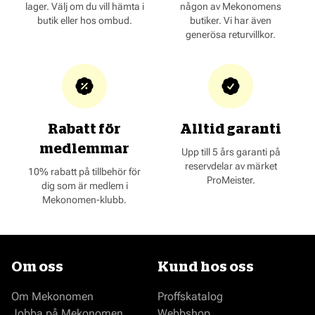
lager. Välj om du vill hämta i
någon av Mekonomens
butik eller hos ombud.
butiker. Vi har även
generösa returvillkor.
Rabatt för
Alltid garanti
medlemmar
Upp till 5 års garanti på
reservdelar av märket
10% rabatt på tillbehör för
ProMeister.
dig som är medlem i
Mekonomen-klubb.
Om oss
Kund hos oss
Om Mekonomen
Proffskatalog
Jobba på Mekonomen
Webbshop