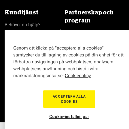
Kundtjänst
Partnerskap och
program
Behöver du hjälp?
Reklamationer och klagomål
Bli en Mekonomenverkstad
Frågor om produkter?
Logga in som verkstad
Frågor om verkstäder?
Prisgaranti
Genom att klicka på "acceptera alla cookies"
Vägassistans
samtycker du till lagring av cookies på din enhet för att
ProMeister
förbättra navigeringen på webbplatsen, analysera
Onlinemagasin
webbplatsens användning och bistå i våra
0771-72 00 00
marknadsföringsinsatser.
Cookiepolicy
ACCEPTERA ALLA
COOKIES
© Mekonomen Sverige 2026
Om Cookies
Cookie-inställningar