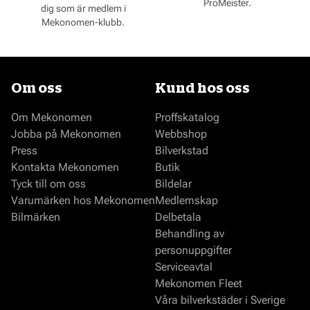
ProMeister.
dig som är medlem i
Mekonomen-klubb.
Om oss
Kund hos oss
Om Mekonomen
Proffskatalog
Jobba på Mekonomen
Webbshop
Press
Bilverkstad
Kontakta Mekonomen
Butik
Tyck till om oss
Bildelar
Varumärken hos Mekonomen
Medlemskap
Bilmärken
Delbetala
Behandling av
personuppgifter
Serviceavtal
Mekonomen Fleet
Våra bilverkstäder i Sverige