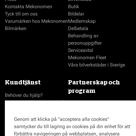
Kontakta Mekonomen
Butik
Tyck till om oss
Bildelar
Varumärken hos Mekonomen
Medlemskap
Bilmärken
Delbetala
Behandling av
personuppgifter
Serviceavtal
Mekonomen Fleet
Våra bilverkstäder i Sverige
Kundtjänst
Partnerskap och
program
Behöver du hjälp?
Reklamationer och klagomål
Bli en Mekonomenverkstad
Frågor om produkter?
Logga in som verkstad
Frågor om verkstäder?
Prisgaranti
Genom att klicka på "acceptera alla cookies"
Vägassistans
samtycker du till lagring av cookies på din enhet för att
ProMeister
förbättra navigeringen på webbplatsen, analysera