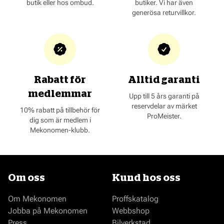
butik eller hos ombud.
butiker. Vi har även
generösa returvillkor.
Rabatt för
Alltid garanti
medlemmar
Upp till 5 års garanti på
reservdelar av märket
10% rabatt på tillbehör för
ProMeister.
dig som är medlem i
Mekonomen-klubb.
Om oss
Kund hos oss
Om Mekonomen
Proffskatalog
Jobba på Mekonomen
Webbshop
Press
Bilverkstad