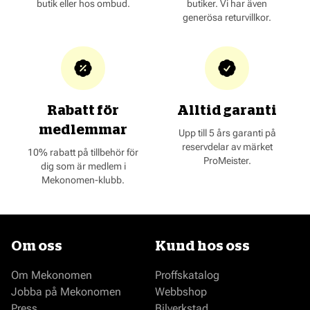
butik eller hos ombud.
butiker. Vi har även
generösa returvillkor.
Rabatt för
Alltid garanti
medlemmar
Upp till 5 års garanti på
reservdelar av märket
10% rabatt på tillbehör för
ProMeister.
dig som är medlem i
Mekonomen-klubb.
Om oss
Kund hos oss
Om Mekonomen
Proffskatalog
Jobba på Mekonomen
Webbshop
Press
Bilverkstad