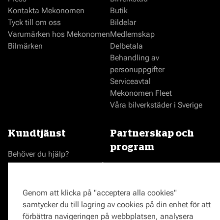
Kontakta Mekonomen
Butik
Tyck till om oss
Bildelar
Varumärken hos Mekonomen
Medlemskap
Bilmärken
Delbetala
Behandling av
personuppgifter
Serviceavtal
Mekonomen Fleet
Våra bilverkstäder i Sverige
Kundtjänst
Partnerskap och
program
Behöver du hjälp?
Reklamationer och klagomål
Bli en Mekonomenverkstad
Frågor om produkter?
Logga in som verkstad
Frågor om verkstäder?
Prisgaranti
Genom att klicka på "acceptera alla cookies"
Vägassistans
samtycker du till lagring av cookies på din enhet för att
ProMeister
förbättra navigeringen på webbplatsen, analysera