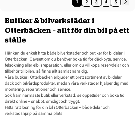
Pages pagination
Sida
You're currently reading page
Sida
Sida
Sida
Sida
1
2
3
4
5
Butiker & bilverkstäder i
Otterbäcken – allt för din bil på ett
ställe
Här kan du enkelt hitta både bilverkstäder och butiker för bildelar i
Otterbäcken. Oavsett om du behöver boka tid för däckbyte, service,
felsökning eller elbilsreparation, eller om du vill köpa reservdelar och
tillbehör till bilen, så finns allt samlat nära dig.
Våra butiker i Otterbäcken erbjuder ett brett sortiment av bildelar,
däck och bilvårdsprodukter, medan våra verkstäder hjälper dig med
montering, reparationer och service.
Sök fram närmaste butik eller verkstad, se öppettider och boka tid
direkt online – snabbt, smidigt och tryggt.
Hitta rätt lösning för din bil i Otterbäcken – både delar och
verkstadshjälp på samma plats.