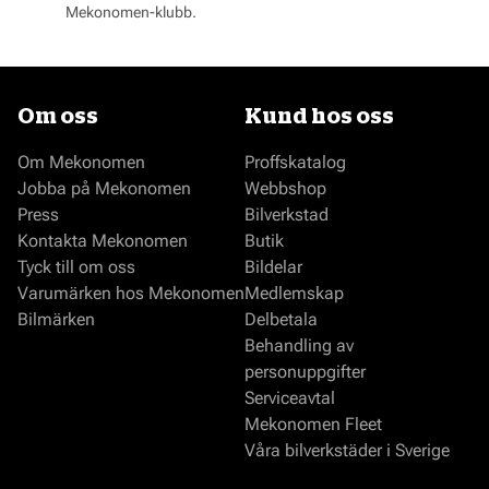
Mekonomen-klubb.
Om oss
Kund hos oss
Om Mekonomen
Proffskatalog
Jobba på Mekonomen
Webbshop
Press
Bilverkstad
Kontakta Mekonomen
Butik
Tyck till om oss
Bildelar
Varumärken hos Mekonomen
Medlemskap
Bilmärken
Delbetala
Behandling av
personuppgifter
Serviceavtal
Mekonomen Fleet
Våra bilverkstäder i Sverige