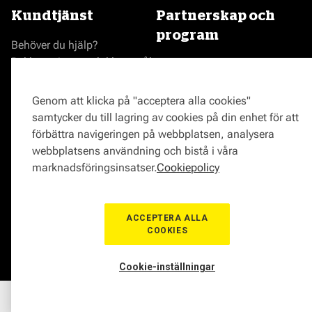
Kundtjänst
Partnerskap och
program
Behöver du hjälp?
Reklamationer och klagomål
Bli en Mekonomenverkstad
Frågor om produkter?
Logga in som verkstad
Frågor om verkstäder?
Prisgaranti
Genom att klicka på "acceptera alla cookies"
Vägassistans
samtycker du till lagring av cookies på din enhet för att
ProMeister
förbättra navigeringen på webbplatsen, analysera
Onlinemagasin
webbplatsens användning och bistå i våra
0771-72 00 00
marknadsföringsinsatser.
Cookiepolicy
ACCEPTERA ALLA
COOKIES
© Mekonomen Sverige 2026
Om Cookies
Cookie-inställningar
Hem
Sortiment
Boka tid
Verkstad
Medlem