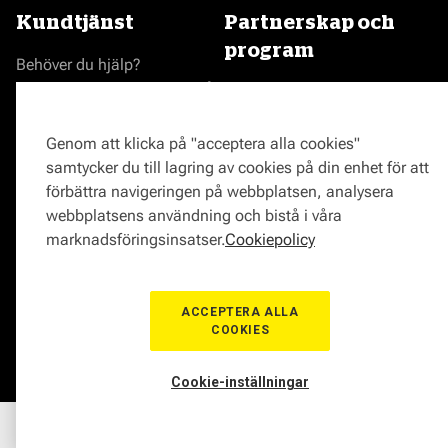
Kundtjänst
Partnerskap och
program
Behöver du hjälp?
Reklamationer och klagomål
Bli en Mekonomenverkstad
Frågor om produkter?
Logga in som verkstad
Frågor om verkstäder?
Prisgaranti
Genom att klicka på "acceptera alla cookies"
Vägassistans
samtycker du till lagring av cookies på din enhet för att
ProMeister
förbättra navigeringen på webbplatsen, analysera
Onlinemagasin
webbplatsens användning och bistå i våra
0771-72 00 00
marknadsföringsinsatser.
Cookiepolicy
ACCEPTERA ALLA
COOKIES
© Mekonomen Sverige 2026
Om Cookies
Cookie-inställningar
Hem
Sortiment
Boka tid
Verkstad
Medlem