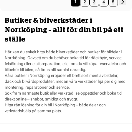
Pages pagination
Sida
You're currently reading page
Sida
Sida
Sida
Sida
1
2
3
4
5
Butiker & bilverkstäder i
Norrköping – allt för din bil på ett
ställe
Här kan du enkelt hitta både bilverkstäder och butiker för bildelar i
Norrköping. Oavsett om du behöver boka tid för däckbyte, service,
felsökning eller elbilsreparation, eller om du vill köpa reservdelar och
tillbehör till bilen, så finns allt samlat nära dig.
Våra butiker i Norrköping erbjuder ett brett sortiment av bildelar,
däck och bilvårdsprodukter, medan våra verkstäder hjälper dig med
montering, reparationer och service.
Sök fram närmaste butik eller verkstad, se öppettider och boka tid
direkt online – snabbt, smidigt och tryggt.
Hitta rätt lösning för din bil i Norrköping – både delar och
verkstadshjälp på samma plats.