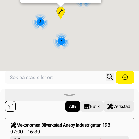
2
2
Search your store
Searched location
Search locati
Alla
Butik
Verkstad
Click to select this store
Mekonomen Bilverkstad Aneby Industrigatan 19B
07:00 - 16:30