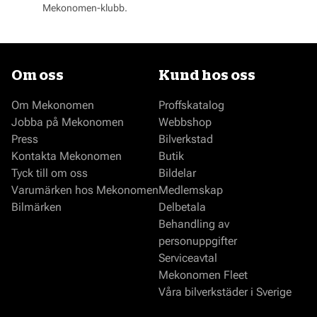
Mekonomen-klubb.
Om oss
Kund hos oss
Om Mekonomen
Proffskatalog
Jobba på Mekonomen
Webbshop
Press
Bilverkstad
Kontakta Mekonomen
Butik
Tyck till om oss
Bildelar
Varumärken hos Mekonomen
Medlemskap
Bilmärken
Delbetala
Behandling av
personuppgifter
Serviceavtal
Mekonomen Fleet
Våra bilverkstäder i Sverige