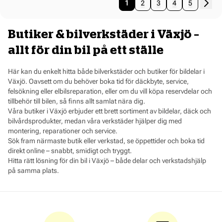
Pages pagination
Sida
You're currently reading page
Sida
Sida
Sida
Sida
1
2
3
4
5
Butiker & bilverkstäder i Växjö –
allt för din bil på ett ställe
Här kan du enkelt hitta både bilverkstäder och butiker för bildelar i
Växjö. Oavsett om du behöver boka tid för däckbyte, service,
felsökning eller elbilsreparation, eller om du vill köpa reservdelar och
tillbehör till bilen, så finns allt samlat nära dig.
Våra butiker i Växjö erbjuder ett brett sortiment av bildelar, däck och
bilvårdsprodukter, medan våra verkstäder hjälper dig med
montering, reparationer och service.
Sök fram närmaste butik eller verkstad, se öppettider och boka tid
direkt online – snabbt, smidigt och tryggt.
Hitta rätt lösning för din bil i Växjö – både delar och verkstadshjälp
på samma plats.