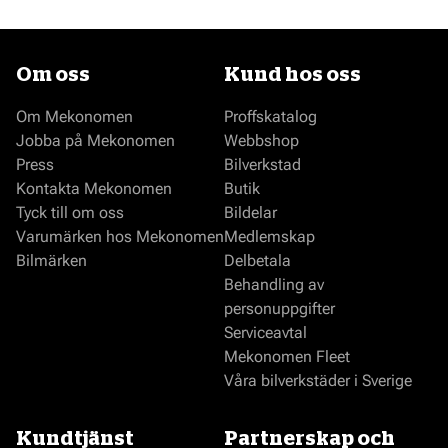
Om oss
Kund hos oss
Om Mekonomen
Proffskatalog
Jobba på Mekonomen
Webbshop
Press
Bilverkstad
Kontakta Mekonomen
Butik
Tyck till om oss
Bildelar
Varumärken hos Mekonomen
Medlemskap
Bilmärken
Delbetala
Behandling av
personuppgifter
Serviceavtal
Mekonomen Fleet
Våra bilverkstäder i Sverige
Kundtjänst
Partnerskap och