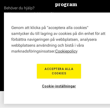
program
Behöver du hjälp?
Reklamationer och klagomål
Bli en Mekonomenverkstad
Frågor om produkter?
Logga in som verkstad
Frågor om verkstäder?
Prisgaranti
Genom att klicka på "acceptera alla cookies"
Vägassistans
samtycker du till lagring av cookies på din enhet för att
ProMeister
förbättra navigeringen på webbplatsen, analysera
Onlinemagasin
webbplatsens användning och bistå i våra
0771-72 00 00
marknadsföringsinsatser.
Cookiepolicy
ACCEPTERA ALLA
COOKIES
© Mekonomen Sverige 2026
Om Cookies
Cookie-inställningar
Hem
Sortiment
Boka tid
Verkstad
Medlem