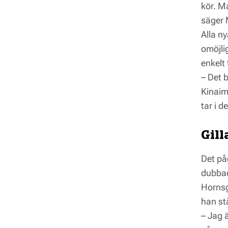
kör. M
säger 
Alla n
omöjli
enkelt 
– Det b
Kinaim
tar i 
Gill
Det på
dubbad
Hornsg
han stå
– Jag 