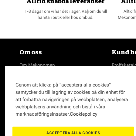
Alltid snabba leveranser
Allti
1-3 dagar om vi har det i lager. Välj om du vill
Alltid 
hämta i butik eller hos ombud.
Mekonomen
Om oss
Kund ho
Om Mekonomen
Proffskatal
Jobba på Mekonomen
Webbshop
Press
Bilverkstad
Genom att klicka på "acceptera alla cookies"
Kontakta Mekonomen
Butik
samtycker du till lagring av cookies på din enhet för
Tyck till om oss
Bildelar
att förbättra navigeringen på webbplatsen, analysera
Varumärken hos Mekonomen
Medlemsk
webbplatsens användning och bistå i våra
Bilmärken
Delbetala
marknadsföringsinsatser.
Cookiepolicy
Behandling
Serviceavta
Mekonomen
ACCEPTERA ALLA COOKIES