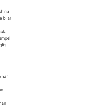
Och nu
a bilar
äck.
xempel
gits
e har
na
 man