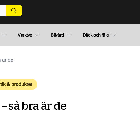
Verktyg
Bilvård
Däck och fälg
 är de
tik & produkter
– så bra är de