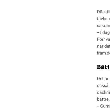
Däcktil
tävlar
säkrar
– I dag
Förr v
när de
fram d
Bätt
Det är
också i
däckmö
bättre.
– Gumm