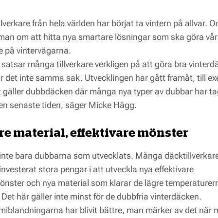
lverkare från hela världen har börjat ta vintern på allvar. 
 man om att hitta nya smartare lösningar som ska göra vår
e på vintervägarna.
 satsar många tillverkare verkligen på att göra bra vinterd
ar det inte samma sak. Utvecklingen har gått framåt, till e
t gäller dubbdäcken där många nya typer av dubbar har ta
en senaste tiden, säger Micke Hägg.
re material, effektivare mönster
 inte bara dubbarna som utvecklats. Många däcktillverkar
nvesterat stora pengar i att utveckla nya effektivare
nster och nya material som klarar de lägre temperaturer
 Det här gäller inte minst för de dubbfria vinterdäcken.
iblandningarna har blivit bättre, man märker av det när