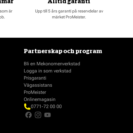
mmar
Alltid garanti
 som är
Upp till 5 års garanti på reservdelar av
bb.
märket ProMeister.
Partnerskap och program
Bli en Mekonomenverkstad
Logga in som verkstad
Prisgaranti
Vägassistans
ProMeister
Onlinemagasin
0771-72 00 00