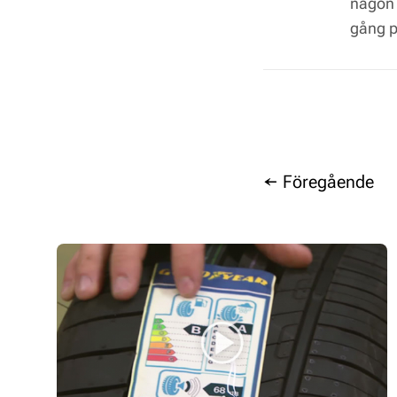
någon 
gång p
← Föregående