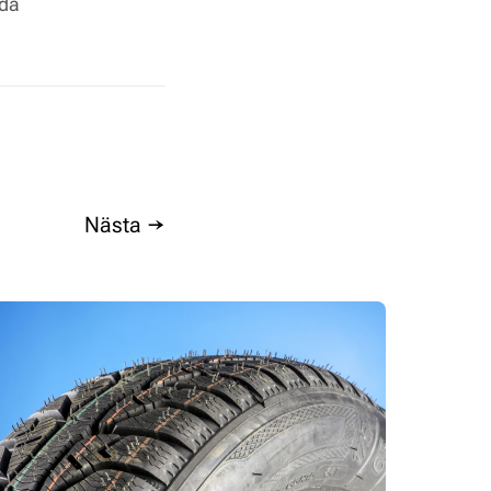
nda
Nästa →