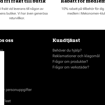
d fri frakt till butik
Rabatt för medle
fri frakt vid leverans till någon av
10% rabatt på tillbehör för dig
s butiker. Vi har även generösa
medlem i Mekonomen-klu
returvillkor.
s oss
Kundtjänst
og
Behöver du hjälp?
Reklamationer och klagomål
Frågor om produkter?
Frågor om verkstäder?
ap
 av personuppgifter
l
 Fleet