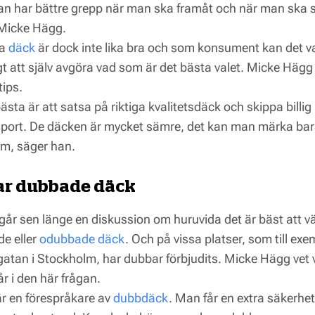
an har bättre grepp när man ska framåt och när man ska 
Micke Hägg.
ya
däck
är dock inte lika bra och som konsument kan det v
gt att själv avgöra vad som är det bästa valet. Micke Hägg 
tips.
ästa är att satsa på riktiga kvalitetsdäck och skippa billig
port. De däcken är mycket sämre, det kan man märka ba
dem, säger han.
ar dubbade däck
går sen länge en diskussion om huruvida det är bäst att vä
e eller
odubbade däck
. Och på vissa platser, som till exe
atan i Stockholm, har dubbar förbjudits. Micke Hägg vet 
r i den här frågan.
är en förespråkare av
dubbdäck
. Man får en extra säkerhe