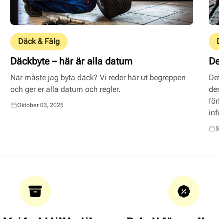
Däck & Fälg
Däckbyte – här är alla datum
De
När måste jag byta däck? Vi reder här ut begreppen
Det
och ger er alla datum och regler.
de
för
Oktober 03, 2025
inf
S