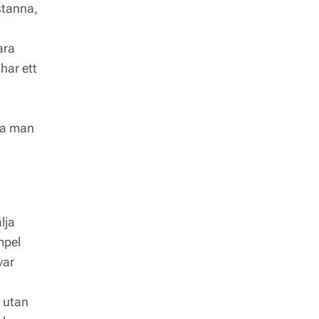
stanna,
ara
har ett
ra man
lja
mpel
var
t utan