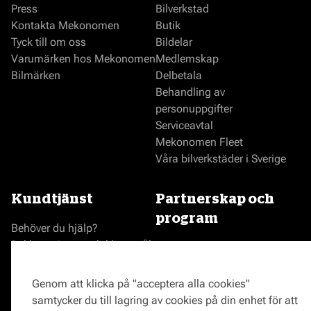
Press
Bilverkstad
Kontakta Mekonomen
Butik
Tyck till om oss
Bildelar
Varumärken hos Mekonomen
Medlemskap
Bilmärken
Delbetala
Behandling av
personuppgifter
Serviceavtal
Mekonomen Fleet
Våra bilverkstäder i Sverige
Kundtjänst
Partnerskap och
program
Behöver du hjälp?
Reklamationer och klagomål
Bli en Mekonomenverkstad
Frågor om produkter?
Logga in som verkstad
Frågor om verkstäder?
Prisgaranti
Genom att klicka på "acceptera alla cookies"
Vägassistans
samtycker du till lagring av cookies på din enhet för att