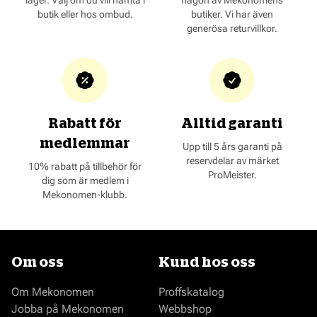
lager. Välj om du vill hämta i
någon av Mekonomens
butik eller hos ombud.
butiker. Vi har även
generösa returvillkor.
Rabatt för
Alltid garanti
medlemmar
Upp till 5 års garanti på
reservdelar av märket
10% rabatt på tillbehör för
ProMeister.
dig som är medlem i
Mekonomen-klubb.
Om oss
Kund hos oss
Om Mekonomen
Proffskatalog
Jobba på Mekonomen
Webbshop