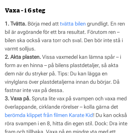
Vaxa – i 6 steg
1. Tvätta.
Börja med att
tvätta bilen
grundligt. En ren
bil är avgörande för ett bra resultat. Förutom ren –
bilen ska också vara torr och sval. Den bör inte stå i
varmt solljus.
2. Akta plasten.
Vissa vaxmedel kan lämna spår – i
form av en hinna – på bilens plastdetaljer, så akta
dem när du stryker på. Tips: Du kan lägga en
vinylglans över plastdetaljerna innan du börjar. Då
fastnar inte vax på dessa.
3. Vaxa på.
Spruta lite vax på svampen och vaxa med
överlappande, cirklande rörelser – kolla gärna det
berömda klippet från filmen Karate Kid
! Du kan också
röra svampen i en 8, hitta din egen stil. Dock: Dra inte
fram och tillbaka. Vaxa på en mindre yta med ett