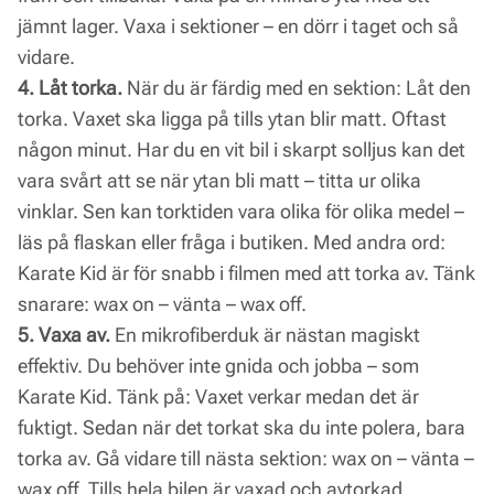
jämnt lager. Vaxa i sektioner – en dörr i taget och så
vidare.
4. Låt torka.
När du är färdig med en sektion: Låt den
torka. Vaxet ska ligga på tills ytan blir matt. Oftast
någon minut. Har du en vit bil i skarpt solljus kan det
vara svårt att se när ytan bli matt – titta ur olika
vinklar. Sen kan torktiden vara olika för olika medel –
läs på flaskan eller fråga i butiken. Med andra ord:
Karate Kid är för snabb i filmen med att torka av. Tänk
snarare: wax on – vänta – wax off.
5. Vaxa av.
En mikrofiberduk är nästan magiskt
effektiv. Du behöver inte gnida och jobba – som
Karate Kid. Tänk på: Vaxet verkar medan det är
fuktigt. Sedan när det torkat ska du inte polera, bara
torka av. Gå vidare till nästa sektion: wax on – vänta –
wax off. Tills hela bilen är vaxad och avtorkad.