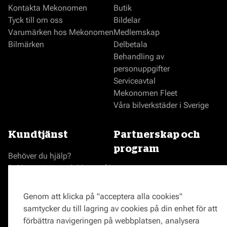
Kontakta Mekonomen
Butik
Tyck till om oss
Bildelar
Varumärken hos Mekonomen
Medlemskap
Bilmärken
Delbetala
Behandling av
personuppgifter
Serviceavtal
Mekonomen Fleet
Våra bilverkstäder i Sverige
Kundtjänst
Partnerskap och
program
Behöver du hjälp?
Reklamationer och klagomål
Bli en Mekonomenverkstad
Frågor om produkter?
Logga in som verkstad
Frågor om verkstäder?
Prisgaranti
Genom att klicka på "acceptera alla cookies"
Vägassistans
samtycker du till lagring av cookies på din enhet för att
ProMeister
förbättra navigeringen på webbplatsen, analysera