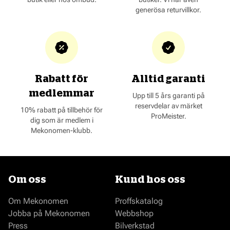
generösa returvillkor.
Rabatt för
Alltid garanti
medlemmar
Upp till 5 års garanti på
reservdelar av märket
10% rabatt på tillbehör för
ProMeister.
dig som är medlem i
Mekonomen-klubb.
Om oss
Kund hos oss
Om Mekonomen
Proffskatalog
Jobba på Mekonomen
Webbshop
Press
Bilverkstad