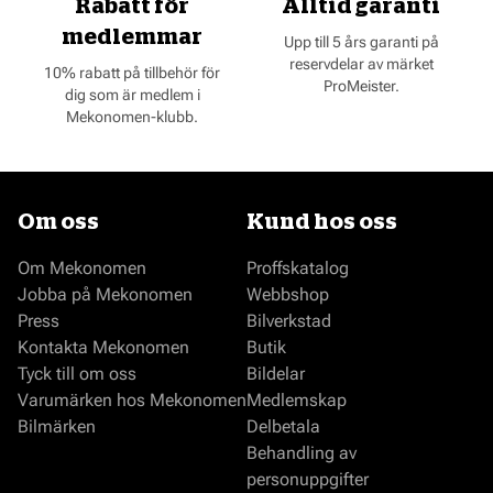
Rabatt för
Alltid garanti
medlemmar
Upp till 5 års garanti på
reservdelar av märket
10% rabatt på tillbehör för
ProMeister.
dig som är medlem i
Mekonomen-klubb.
Om oss
Kund hos oss
Om Mekonomen
Proffskatalog
Jobba på Mekonomen
Webbshop
Press
Bilverkstad
Kontakta Mekonomen
Butik
Tyck till om oss
Bildelar
Varumärken hos Mekonomen
Medlemskap
Bilmärken
Delbetala
Behandling av
personuppgifter