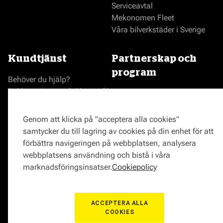
Serviceavtal
Mekonomen Fleet
Våra bilverkstäder i Sverige
Kundtjänst
Partnerskap och
program
Behöver du hjälp?
Reklamationer och klagomål
Bli en Mekonomenverkstad
Frågor om produkter?
Logga in som verkstad
Frågor om verkstäder?
Prisgaranti
Genom att klicka på "acceptera alla cookies"
Vägassistans
samtycker du till lagring av cookies på din enhet för att
ProMeister
förbättra navigeringen på webbplatsen, analysera
Onlinemagasin
webbplatsens användning och bistå i våra
0771-72 00 00
marknadsföringsinsatser.
Cookiepolicy
ACCEPTERA ALLA
COOKIES