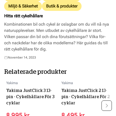
Miljö & Säkerhet
Butik & produkter
Hitta rätt cykelhållare
Kombinationen bil och cykel är oslagbar om du vill nå nya
naturupplevelser. Men utbudet av cykelhållare är stort.
Vilken passar din bil och dina förutsättningar? Vilka för-
och nackdelar har de olika modellerna? Här guidas du till
rätt cykelhållare för dig.
November 14, 2023
Relaterade produkter
Yakima
Yakima
Yakima JustClick 3 13-
Yakima JustClick 2 13-
pin - Cykelhållare För 3
pin - Cykelhållare För 2
cyklar
cyklar
8 995 kr
8 495 kr