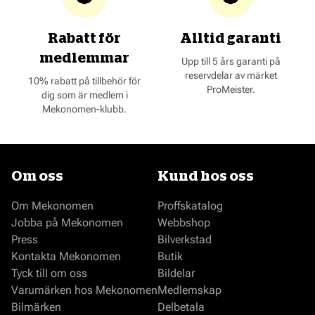
Rabatt för
Alltid garanti
medlemmar
Upp till 5 års garanti på
reservdelar av märket
10% rabatt på tillbehör för
ProMeister.
dig som är medlem i
Mekonomen-klubb.
Om oss
Kund hos oss
Om Mekonomen
Proffskatalog
Jobba på Mekonomen
Webbshop
Press
Bilverkstad
Kontakta Mekonomen
Butik
Tyck till om oss
Bildelar
Varumärken hos Mekonomen
Medlemskap
Bilmärken
Delbetala