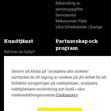
Behandling av
personuppgifter
Serviceavtal
Mekonomen Fleet
Våra bilverkstäder i Sverige
Kundtjänst
Partnerskap och
program
Behöver du hjälp?
Reklamationer och klagomål
Bli en Mekonomenverkstad
Frågor om produkter?
Logga in som verkstad
Frågor om verkstäder?
Prisgaranti
Genom att klicka på "acceptera alla cookies"
Vägassistans
samtycker du till lagring av cookies på din enhet för att
ProMeister
förbättra navigeringen på webbplatsen, analysera
Onlinemagasin
webbplatsens användning och bistå i våra
0771-72 00 00
marknadsföringsinsatser.
Cookiepolicy