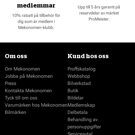
medlemmar
Upp till 5 års garanti på
reservdelar av märket
10% rabatt på tillbehör för
ProMeister.
dig som är medlem i
Mekonomen-klubb.
Om oss
Kund hos oss
Om Mekonomen
Proffskatalog
Jobba på Mekonomen
Webbshop
Press
Bilverkstad
Kontakta Mekonomen
Butik
Tyck till om oss
Bildelar
Varumärken hos Mekonomen
Medlemskap
Bilmärken
Delbetala
Behandling av
personuppgifter
Serviceavtal