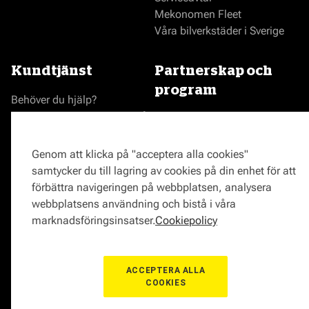
Mekonomen Fleet
Våra bilverkstäder i Sverige
Kundtjänst
Partnerskap och
program
Behöver du hjälp?
Reklamationer och klagomål
Bli en Mekonomenverkstad
Frågor om produkter?
Logga in som verkstad
Frågor om verkstäder?
Prisgaranti
Genom att klicka på "acceptera alla cookies"
Vägassistans
samtycker du till lagring av cookies på din enhet för att
ProMeister
förbättra navigeringen på webbplatsen, analysera
Onlinemagasin
webbplatsens användning och bistå i våra
0771-72 00 00
marknadsföringsinsatser.
Cookiepolicy
ACCEPTERA ALLA
COOKIES
© Mekonomen Sverige 2026