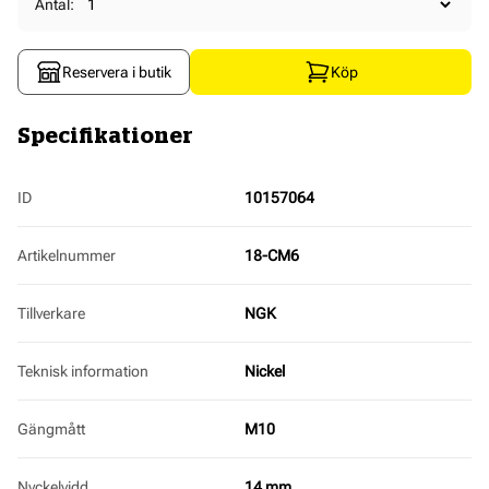
Antal:
Reservera i butik
Köp
Specifikationer
ID
10157064
Artikelnummer
18-CM6
Tillverkare
NGK
Teknisk information
Nickel
Gängmått
M10
Nyckelvidd
14 mm