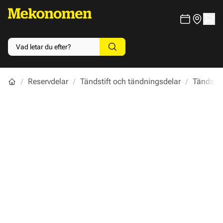
Reservdelar
Tändstift och tändningsdelar
Tändstif
Main image
Click to view image in fullscreen