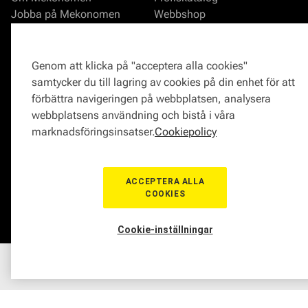
Jobba på Mekonomen
Webbshop
Press
Bilverkstad
Kontakta Mekonomen
Butik
Tyck till om oss
Bildelar
Genom att klicka på "acceptera alla cookies"
Varumärken hos Mekonomen
Medlemskap
samtycker du till lagring av cookies på din enhet för att
Bilmärken
Delbetala
förbättra navigeringen på webbplatsen, analysera
Behandling av
webbplatsens användning och bistå i våra
personuppgifter
marknadsföringsinsatser.
Cookiepolicy
Serviceavtal
Mekonomen Fleet
Våra bilverkstäder i Sverige
ACCEPTERA ALLA
COOKIES
Kundtjänst
Partnerskap och
Cookie-inställningar
program
Behöver du hjälp?
Reklamationer och klagomål
Bli en Mekonomenverkstad
Hem
Sortiment
Boka tid
Verkstad
Medlem
Frågor om produkter?
Logga in som verkstad
Frågor om verkstäder?
Prisgaranti