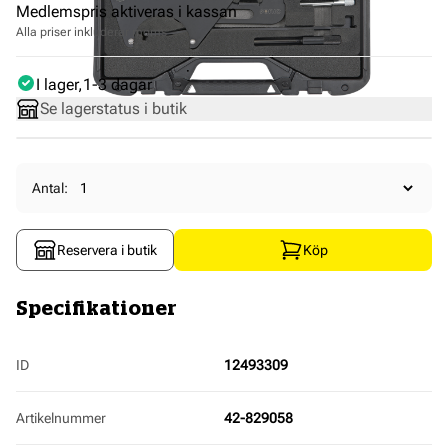
Medlemspris aktiveras i kassan
Alla priser inkluderar moms
I lager
1-3 dagar
Se lagerstatus i butik
Antal:
Reservera i butik
Köp
Specifikationer
ID
12493309
Artikelnummer
42-829058