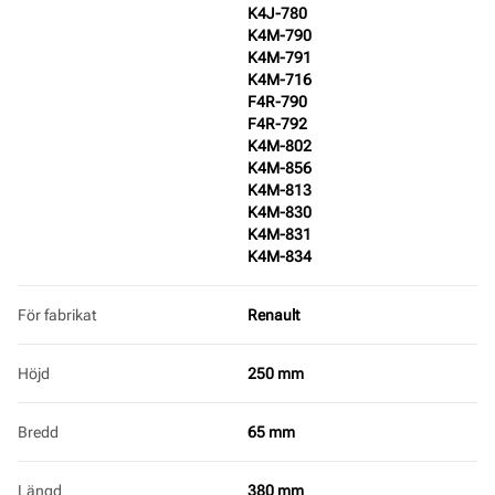
K4J-780
K4M-790
K4M-791
K4M-716
F4R-790
F4R-792
K4M-802
K4M-856
K4M-813
K4M-830
K4M-831
K4M-834
För fabrikat
Renault
Höjd
250 mm
Bredd
65 mm
Längd
380 mm