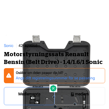
Sonic
42-829058
Motorstyrningssats Renault
Bensin (Belt Drive) - 1.4/1.6/1 Sonic
Osäker om delen passar din bil?
Ange ditt registreringsunmmer för se passning
Medlemspris
Ej medlem