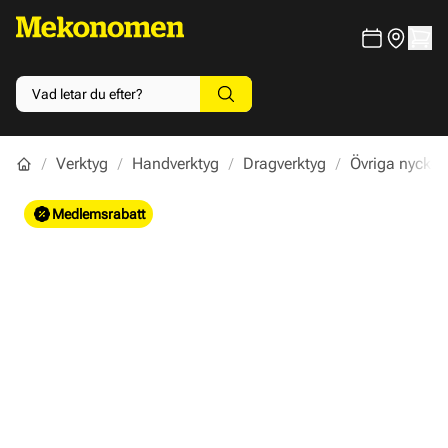
Verktyg
Handverktyg
Dragverktyg
Övriga nyckel
Main image
Click to view image in fullscreen
Medlemsrabatt