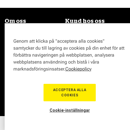
Om oss
Kund hos oss
Om Mekonomen
Proffskatalog
Jobba på Mekonomen
Webbshop
Genom att klicka på "acceptera alla cookies"
Press
Bilverkstad
samtycker du till lagring av cookies på din enhet för att
Kontakta Mekonomen
Butik
förbättra navigeringen på webbplatsen, analysera
Tyck till om oss
Bildelar
webbplatsens användning och bistå i våra
Varumärken hos Mekonomen
Medlemskap
marknadsföringsinsatser.
Cookiepolicy
Bilmärken
Delbetala
Behandling av
personuppgifter
ACCEPTERA ALLA
COOKIES
Serviceavtal
Mekonomen Fleet
Våra bilverkstäder i Sverige
Cookie-inställningar
Kundtjänst
Partnerskap och
Hem
Sortiment
Boka tid
Verkstad
Medlem