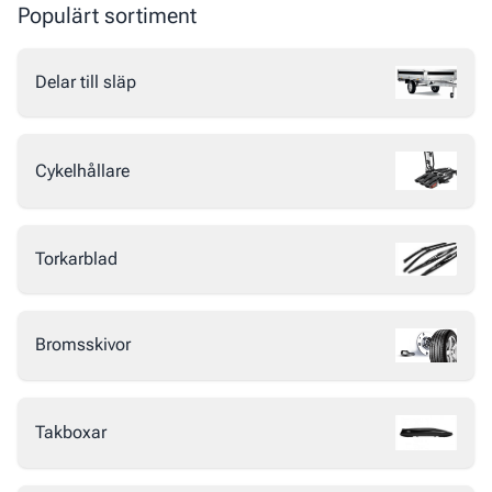
Populärt sortiment
livslängd.
Delar till släp
Cykelhållare
Torkarblad
Bromsskivor
Takboxar