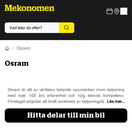
Osram
Osram
Osram är ett av världens ledande varumärken inom belysning
med över 100 års erfarenhet och hög teknisk kompetens.
Företaget erbjuder ett brett sortiment av belysningslösningar för
Läs mer...
bil, från traditionella glödlampor till LED- och xenonlampor.
Osram är känt för sin höga kvalitet, tillförlitlighet och innovativa
Hitta delar till min bil
produkter. Varumärket är väl etablerat globalt och även en av de
största aktörerna på den svenska marknaden. Med Osram får du
belysning som kombinerar säkerhet, prestanda och lång