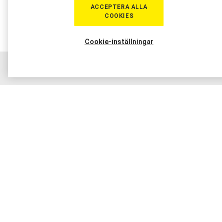
ACCEPTERA ALLA
COOKIES
Cookie-inställningar
Hem
Sortiment
Boka tid
Verkstad
Medlem
Osram är ett av världens ledande varumärken inom
belysning med över 100 års erfarenhet och hög teknisk
kompetens. Företaget erbjuder ett brett sortiment av