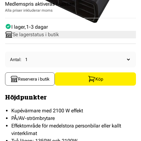
Medlemspris aktiveras i kassan
Alla priser inkluderar moms
I lager
1-3 dagar
Se lagerstatus i butik
Antal:
Reservera i butik
Köp
Höjdpunkter
Kupévärmare med 2100 W effekt
PÅ/AV-strömbrytare
Effektområde för medelstora personbilar eller kallt
vinterklimat
Två lägen: 1350W och 2100W