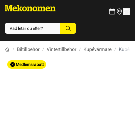
Biltillbehör
Vintertillbehör
Kupévärmare
Kupévä
Main image
Click to view image in fullscreen
Medlemsrabatt