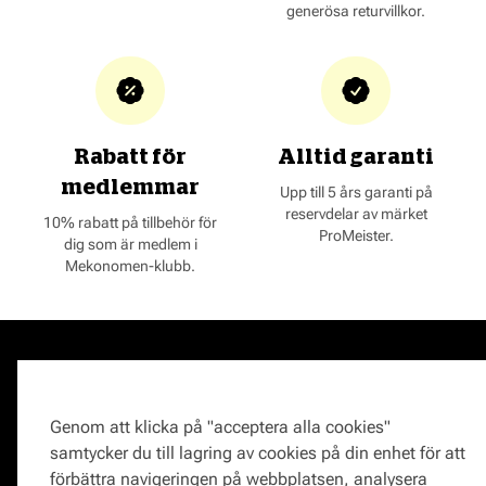
generösa returvillkor.
Rabatt för
Alltid garanti
medlemmar
Upp till 5 års garanti på
reservdelar av märket
10% rabatt på tillbehör för
ProMeister.
dig som är medlem i
Mekonomen-klubb.
Om oss
Kund hos oss
Om Mekonomen
Proffskatalog
Genom att klicka på "acceptera alla cookies"
Jobba på Mekonomen
Webbshop
samtycker du till lagring av cookies på din enhet för att
Press
Bilverkstad
förbättra navigeringen på webbplatsen, analysera