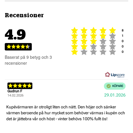
Recensioner
Betyg: 
4.9
röster
8
Betyg: 
röster
1
Betyg: 
röster
0
Betyg: 
röster
Betyg:
0
Betyg: 
röster
0
4.9
Baserat på 9 betyg och 3
utav
recensioner
5
stjärnor
Recensionsbetyg:
Bekräftad
KÖPARE
5.0
Recensionsförfattare:
Gudrun F
Recensionsdatum:
Köpd
29.01.2026
utav
14.02.2026
5
stjärnor
Recensionstext:
Kupévärmaren är otroligt liten och nätt. Den höjer och sänker
värmen beroende på hur mycket som behöver värmas i kupén och
det är jättebra vår och höst - vinter behövs 100% fullt ös!