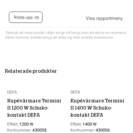
Rösta upp
4
röst(er)
Tänk på att vissa kunder väljer att ge ett betyg utan att skriva en recension.
Därav kommer antalet betyg att skilja sig ifrån antalet recensioner.
Relaterade produkter
DEFA
DEFA
Kupévärmare Termini
Kupévärmare Termini
II 1200 W Schuko-
II 1400 W Schuko-
kontakt DEFA
kontakt DEFA
Effekt
:
1200 W
Effekt
:
1400 W
Kortnummer
:
430058
Kortnummer
:
430056