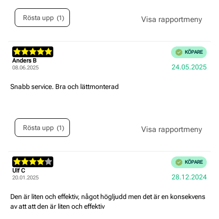
Rösta upp
1
röst(er)
Recensionsbetyg:
Bekräftad
KÖPARE
5.0
Recensionsförfattare:
Anders B
Recensionsdatum:
Köpd
24.05.2025
utav
08.06.2025
5
stjärnor
Recensionstext:
Snabb service. Bra och lättmonterad
Rösta upp
1
röst(er)
Recensionsbetyg:
Bekräftad
KÖPARE
4.0
Recensionsförfattare:
Ulf C
Recensionsdatum:
Köpd
28.12.2024
utav
20.01.2025
5
stjärnor
Recensionstext:
Den är liten och effektiv, något högljudd men det är en konsekvens
av att att den är liten och effektiv