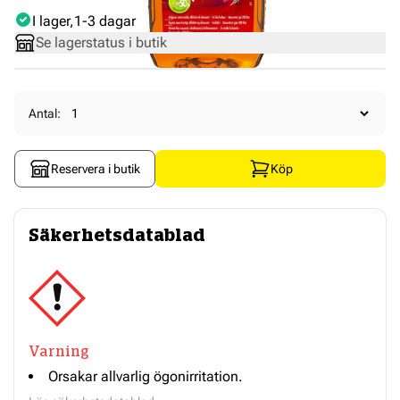
I lager
1-3 dagar
Se lagerstatus i butik
Antal:
Reservera i butik
Köp
Säkerhetsdatablad
Varning
Orsakar allvarlig ögonirritation.