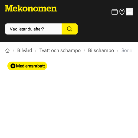
Bilvård
Tvätt och schampo
Bilschampo
Sonax 
Main image
Click to view image in fullscreen
Medlemsrabatt