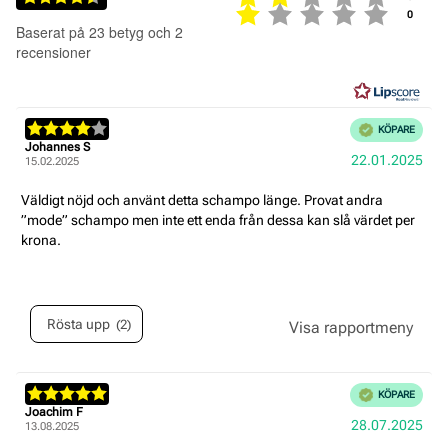
Betyg:
Betyg: 
röster
0
4.5
Baserat på 23 betyg och 2
utav
recensioner
5
stjärnor
Recensionsbetyg:
Bekräftad
KÖPARE
4.0
Recensionsförfattare:
Johannes S
Recensionsdatum:
Köpd
22.01.2025
utav
15.02.2025
5
stjärnor
Recensionstext:
Väldigt nöjd och använt detta schampo länge. Provat andra
”mode” schampo men inte ett enda från dessa kan slå värdet per
krona.
Rösta upp
2
röst(er)
Recensionsbetyg:
Bekräftad
KÖPARE
5.0
Recensionsförfattare:
Joachim F
Recensionsdatum:
Köpd
28.07.2025
utav
13.08.2025
5