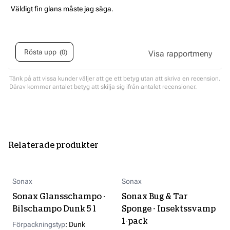
stjärnor
Recensionstext:
Väldigt fin glans måste jag säga.
Rösta upp
0
röst(er)
Tänk på att vissa kunder väljer att ge ett betyg utan att skriva en recension.
Därav kommer antalet betyg att skilja sig ifrån antalet recensioner.
Relaterade produkter
Sonax
Sonax
Sonax Glansschampo -
Sonax Bug & Tar
Bilschampo Dunk 5 l
Sponge - Insektssvamp
1-pack
Förpackningstyp
:
Dunk