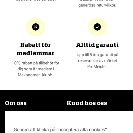
generösa returvillkor.
Rabatt för
Alltid garanti
medlemmar
Upp till 5 års garanti på
reservdelar av märket
10% rabatt på tillbehör för
ProMeister.
dig som är medlem i
Mekonomen-klubb.
Om oss
Kund hos oss
Om Mekonomen
Proffskatalog
Jobba på Mekonomen
Webbshop
Genom att klicka på "acceptera alla cookies"
Press
Bilverkstad