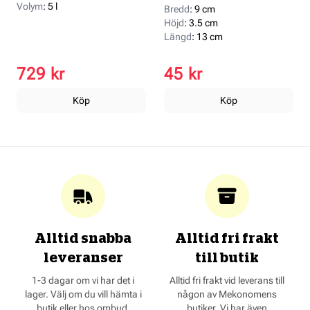
Volym
:
5 l
Bredd
:
9 cm
Höjd
:
3.5 cm
Längd
:
13 cm
729 kr
45 kr
Köp
Köp
Alltid snabba
Alltid fri frakt
leveranser
till butik
1-3 dagar om vi har det i
Alltid fri frakt vid leverans till
lager. Välj om du vill hämta i
någon av Mekonomens
butik eller hos ombud.
butiker. Vi har även