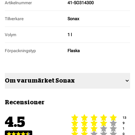
Artikelnummer
41-SO314300
Tillverkare
Sonax
Volym
1 l
Förpackningstyp
Flaska
Om varumärket Sonax
Recensioner
Betyg: 
4.5
röste
13
Betyg: 
röster
9
Betyg: 
röster
1
Betyg: 
röster
0