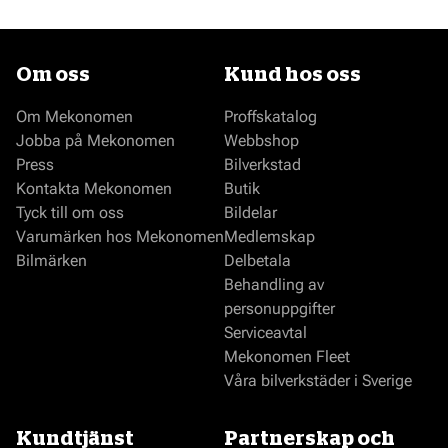
Om oss
Kund hos oss
Om Mekonomen
Proffskatalog
Jobba på Mekonomen
Webbshop
Press
Bilverkstad
Kontakta Mekonomen
Butik
Tyck till om oss
Bildelar
Varumärken hos Mekonomen
Medlemskap
Bilmärken
Delbetala
Behandling av
personuppgifter
Serviceavtal
Mekonomen Fleet
Våra bilverkstäder i Sverige
Kundtjänst
Partnerskap och