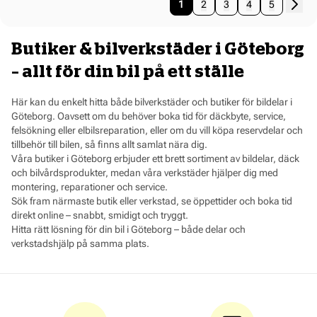
Pages pagination
Sida
You're currently reading page
Sida
Sida
Sida
Sida
1
2
3
4
5
Butiker & bilverkstäder i Göteborg
– allt för din bil på ett ställe
Här kan du enkelt hitta både bilverkstäder och butiker för bildelar i
Göteborg. Oavsett om du behöver boka tid för däckbyte, service,
felsökning eller elbilsreparation, eller om du vill köpa reservdelar och
tillbehör till bilen, så finns allt samlat nära dig.
Våra butiker i Göteborg erbjuder ett brett sortiment av bildelar, däck
och bilvårdsprodukter, medan våra verkstäder hjälper dig med
montering, reparationer och service.
Sök fram närmaste butik eller verkstad, se öppettider och boka tid
direkt online – snabbt, smidigt och tryggt.
Hitta rätt lösning för din bil i Göteborg – både delar och
verkstadshjälp på samma plats.