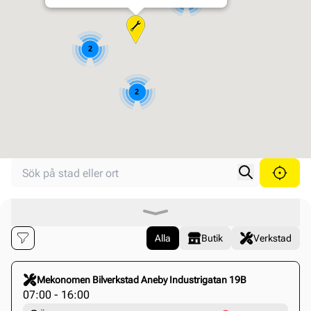
2
2
Search your store
Searched location
Search locati
Alla
Butik
Verkstad
Click to select this store
Mekonomen Bilverkstad Aneby Industrigatan 19B
07:00 - 16:00