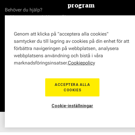
program
Behöver du hjälp?
Reklamationer och klagomål
Bli en Mekonomenverkstad
Frågor om produkter?
Logga in som verkstad
Frågor om verkstäder?
Prisgaranti
Genom att klicka på "acceptera alla cookies"
Vägassistans
samtycker du till lagring av cookies på din enhet för att
ProMeister
förbättra navigeringen på webbplatsen, analysera
Onlinemagasin
webbplatsens användning och bistå i våra
0771-72 00 00
marknadsföringsinsatser.
Cookiepolicy
ACCEPTERA ALLA
COOKIES
© Mekonomen Sverige 2026
Om Cookies
Cookie-inställningar
Hem
Sortiment
Boka tid
Verkstad
Medlem