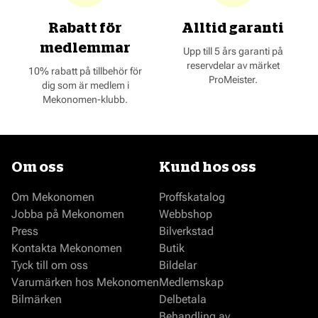
Rabatt för
Alltid garanti
medlemmar
Upp till 5 års garanti på
reservdelar av märket
10% rabatt på tillbehör för
ProMeister.
dig som är medlem i
Mekonomen-klubb.
Om oss
Kund hos oss
Om Mekonomen
Proffskatalog
Jobba på Mekonomen
Webbshop
Press
Bilverkstad
Kontakta Mekonomen
Butik
Tyck till om oss
Bildelar
Varumärken hos Mekonomen
Medlemskap
Bilmärken
Delbetala
Behandling av