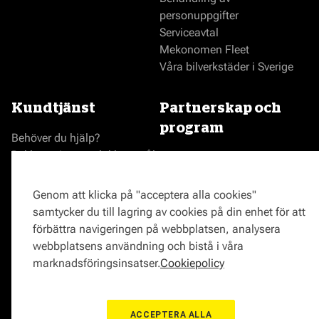
personuppgifter
Serviceavtal
Mekonomen Fleet
Våra bilverkstäder i Sverige
Kundtjänst
Partnerskap och
program
Behöver du hjälp?
Reklamationer och klagomål
Bli en Mekonomenverkstad
Frågor om produkter?
Logga in som verkstad
Frågor om verkstäder?
Prisgaranti
Genom att klicka på "acceptera alla cookies"
Vägassistans
samtycker du till lagring av cookies på din enhet för att
ProMeister
förbättra navigeringen på webbplatsen, analysera
Onlinemagasin
webbplatsens användning och bistå i våra
0771-72 00 00
marknadsföringsinsatser.
Cookiepolicy
ACCEPTERA ALLA