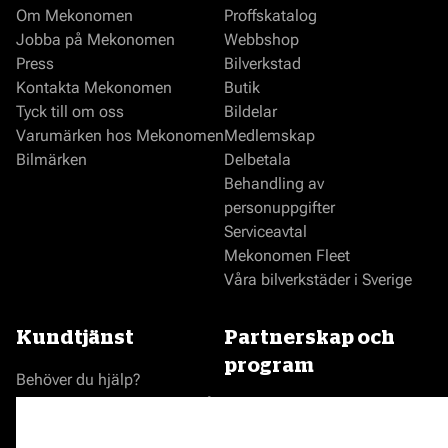
Om Mekonomen
Proffskatalog
Jobba på Mekonomen
Webbshop
Press
Bilverkstad
Kontakta Mekonomen
Butik
Tyck till om oss
Bildelar
Varumärken hos Mekonomen
Medlemskap
Bilmärken
Delbetala
Behandling av
personuppgifter
Serviceavtal
Mekonomen Fleet
Våra bilverkstäder i Sverige
Kundtjänst
Partnerskap och
program
Behöver du hjälp?
Reklamationer och klagomål
Bli en Mekonomenverkstad
Frågor om produkter?
Logga in som verkstad